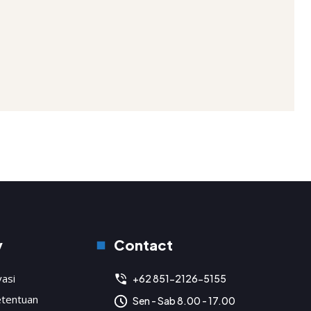
y
Contact
vasi
+62 851-2126-5155
etentuan
Sen - Sab 8.00 - 17.00