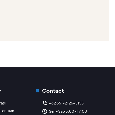
y
Contact
vasi
+62 851-2126-5155
etentuan
Sen - Sab 8.00 - 17.00