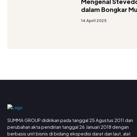
Mengenal Stevedor
dalam Bongkar Mu
14 April 2025
SUMMA GROUP didirikan pada tanggal 25 Agustus 2011 dan
perubahan akta pendirian tanggal 26 Januari 2018 dengan
berbasis unit bisnis di bidang ekspedisi darat dan laut, alat