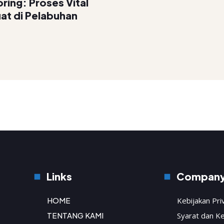
ing: Proses Vital
at di Pelabuhan
Links
Compan
HOME
Kebijakan Pri
TENTANG KAMI
Syarat dan K