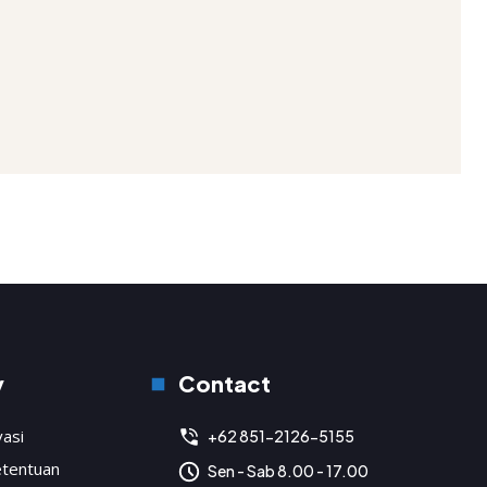
y
Contact
vasi
+62 851-2126-5155
etentuan
Sen - Sab 8.00 - 17.00