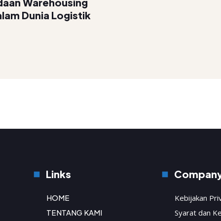
aan Warehousing
lam Dunia Logistik
Links
Compan
HOME
Kebijakan Pri
TENTANG KAMI
Syarat dan K