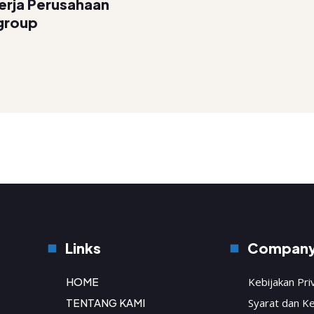
erja Perusahaan
group
Links
Compan
HOME
Kebijakan Pri
TENTANG KAMI
Syarat dan K