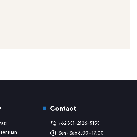
y
Contact
vasi
+62 851-2126-5155
etentuan
Sen - Sab 8.00 - 17.00